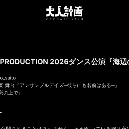
 PRODUCTION 2026ダンス公演『
_saito
楽 舞台『アンサンブルデイズ─彼らにも名前はある─』
巣の上で』
す
が公開されることはありません。
※
が付いている欄は必