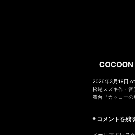
COCOON
2026年3月19日 oto
投
松尾スズキ作・音
舞台『カッコーの
稿
ナ
コメントを残
ビ
ゲ
メールアドレス